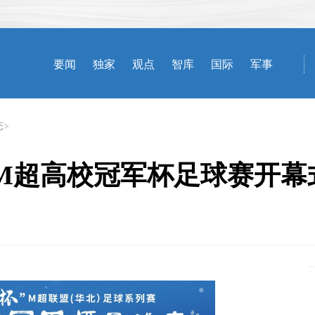
态
>
杯“M超高校冠军杯足球赛开