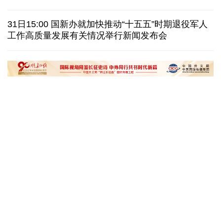
巴西降级与阿根廷关系 阿称驻巴大使将“回国休假”
31日15:00 国新办就加快推动“十五五”时期退役军人
工作高质量发展有关情况举行新闻发布会
德国机场发现一架携爆炸物无人机 非业余人士所为
韩国总统要求加速整合军校 防范再度发生军事政变
黄河壶口瀑布金瀑奔涌
在雄安，看见“城市
读懂中国