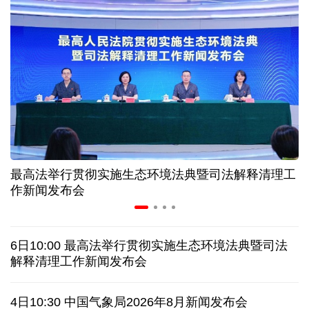
入境游火热 前7月北京离境退税各项数据均创新高
我国自阿根廷进口的牛肉已达到规定数量的50%
上半年我国黄金消费量511.412吨，同比增长1.23%
AI客服承诺不实、人工客服接入困难 中消协回应
最高法举行贯彻实施生态环境法典暨司法解释清理工
数据有了“身份证” 我国正稳步推进数据产权登记
作新闻发布会
协议接近达成 伊朗披露海峡新航道通行细节
6日10:00 最高法举行贯彻实施生态环境法典暨司法
白宫否认特朗普与赫格塞思因弹药库存短缺发生争执
解释清理工作新闻发布会
美媒称美国增派人手 在古巴加大力度开展情报活动
4日10:30 中国气象局2026年8月新闻发布会