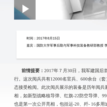
Loaded
:
Play
0:00
/
--:--
Play
0.44%
Video
时间：2017年8月15日
嘉宾：国防大学军事后勤与军事科技装备教研部教授 
前情提要：
2017年７月30日，我军建
行。这次阅兵共有12000名官兵、600余台
态接受检阅。此次阅兵展示的装备是历年阅兵新
相，如新型战略核导弹、红旗-22防空导弹、
也是第一次公开亮相，包括运-20、歼- 16多用