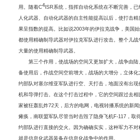
4
用。随着
C
ISR
系统，指挥自动化系统在不断完善，已
人化武器、自动化武器的自主性能提高以后，使打击精
果呈指数的提高。比如说
2003
年的伊拉克战争，美国始
都使用精确制导武器对伊拉克军队进行攻击。整个儿战
大量的使用精确制导武器。
第三个作用，使战场的空间又更加扩大，战争由陆
备使用后，作战空间空前增大，战场的大增分，立体化
约部队对塞尔维亚军队进行空、天打击，地面没有出现
机和导弹打击。在这个打击过程中，它的空间跟过去相
家被狂轰乱炸
72
天，后方的电网，电视转播系统的新闻
瘫痪，南联盟军队尽管当时击毁了隐身飞机
F-117
，取
约部队进行直接的交火。因为确确实实，这种军力不对
就是信息化武器装备在信息化战争中的作用。