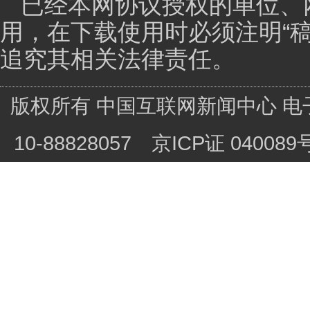
（本期人员：责编/文字 裴希婷；摄像 白云；后期