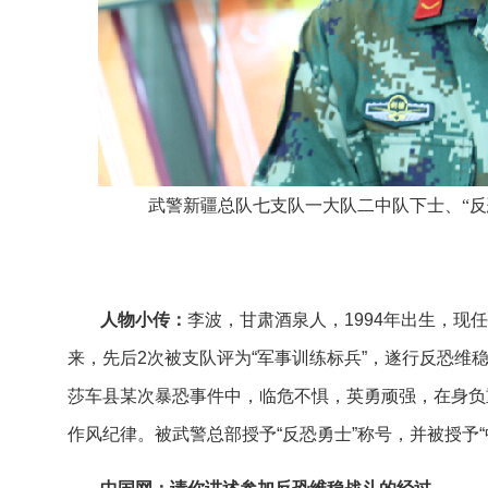
武警新疆总队七支队一大队二中队下士、“反恐
人物小传：
李波，甘肃酒泉人，1994年出生，
来，先后2次被支队评为“军事训练标兵”，遂行反恐维
莎车县某次暴恐事件中，临危不惧，英勇顽强，在身负
作风纪律。被武警总部授予“反恐勇士”称号，并被授予“