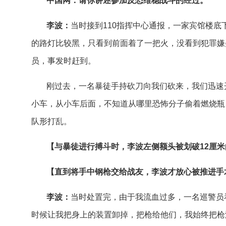
中国网：请你讲述参加反恐维稳战斗的经过。
李波：
当时接到110指挥中心通报，一家宾馆楼底
的路灯比较黑，只看到前面着了一把火，没看到犯罪嫌
员，事发时赶到。
刚过去，一名暴徒手持砍刀向我们砍来，我们迅速
小车，从小车后面，不知道从哪里恐怖分子偷着燃烧瓶
队形打乱。
【与暴徒进行搏斗时，李波左侧额头被划破12厘
【直到将手中钢枪交给战友，李波才放心被推进手
李波：
当时处置完，由于我流血过多，一名巡警员
时候让我把身上的装置卸掉，把枪给他们，我始终把枪