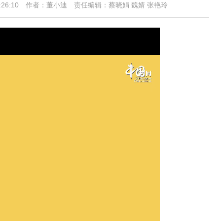
19:26:10 作者：董小迪 责任编辑：蔡晓娟 魏婧 张艳玲