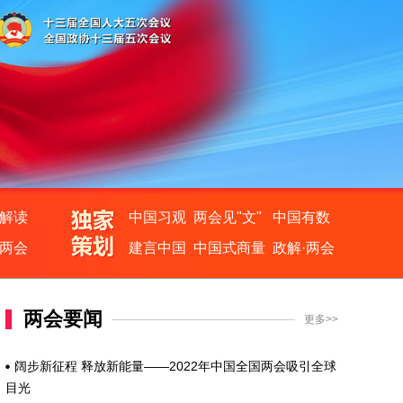
解读
中国习观
两会见"文"
中国有数
两会
建言中国
中国式商量
政解·两会
两会要闻
更多>>
阔步新征程 释放新能量——2022年中国全国两会吸引全球
目光