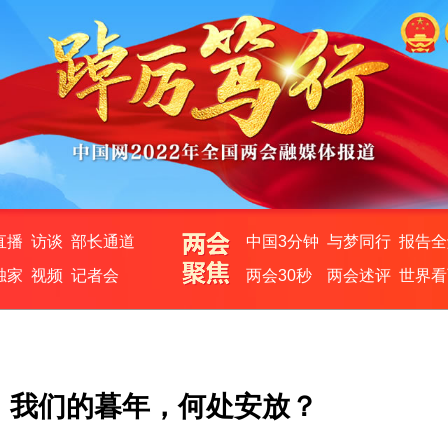
直播
访谈
部长通道
中国3分钟
与梦同行
报告全
独家
视频
记者会
两会30秒
两会述评
世界看
丨我们的暮年，何处安放？