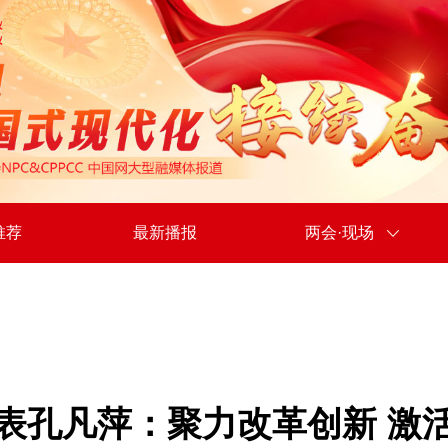
推荐
最新播报
两会·现场
表孔凡萍：聚力改革创新 激