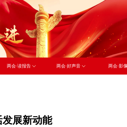
两会·读报告
两会·好声音
两会·影
活发展新动能