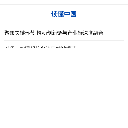
韩国总统要求加速整合军校 防范再度发生军事政变
黄河壶口瀑布金瀑奔涌
读懂中国
聚焦关键环节 推动创新链与产业链深度融合
以坚定的理想信念筑牢精神根基