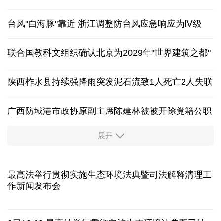
台风"白海豚"靠近 浙江调整防台风应急响应为Ⅳ级
联合国教科文组织确认北京为2029年"世界建筑之都"
陕西柞水县持续强降雨突发泥石流致1人死亡2人失联
广西防城港市政协原副主席陈建林被被开除党籍公职
展开
中国多地出台带薪休假新政 释放消费潜力
入境游火热 前7月北京离境退税各项数据均创新高
最高法举行贯彻实施生态环境法典暨司法解释清理工
作新闻发布会
我国自阿根廷进口的牛肉已达到规定数量的50%