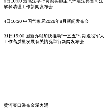
上半年我国黄金消费量511.412吨 同比增长1.23%
AI客服承诺不实、人工客服接入困难 中消协回应
数据有了“身份证” 我国正稳步推进数据产权登记
高市早苗就“无核三原则”的表态含糊其辞
6日10:00 最高法举行贯彻实施生态环境法典暨司法
白宫否认特朗普与赫格塞思因弹药库存短缺发生争执
解释清理工作新闻发布会
美媒称美国增派人手 在古巴加大力度开展情报活动
4日10:30 中国气象局2026年8月新闻发布会
巴西降级与阿根廷关系 阿称驻巴大使将"回国休假"
31日15:00 国新办就加快推动“十五五”时期退役军人
工作高质量发展有关情况举行新闻发布会
德国机场发现一架携爆炸物无人机 非业余人士所为