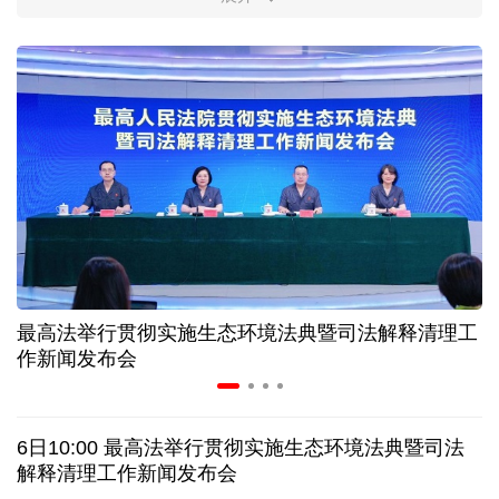
柔性制造，高效匹配差异化需求
上海打通脑机接口技术走向市场的“三道关”
活力中国调研行｜江淮大地，科技成果正落地生“金”
上半年规模以上工业中小企业增加值同比增长5.8%
从纪念馆到采油一线，新时代石油人这样传承铁人精
神
最高法举行贯彻实施生态环境法典暨司法解释清理工
作新闻发布会
创新涌动，坚韧向前——解读前7个月我国外贸成绩
单
6日10:00 最高法举行贯彻实施生态环境法典暨司法
日本执政当局应停止在核问题上玩火
解释清理工作新闻发布会