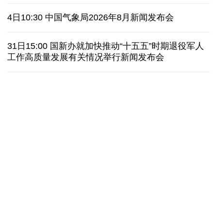
俄黑客称获取北约直接参与袭击俄领土证据
4日10:30 中国气象局2026年8月新闻发布会
外媒说丨中国在非洲青年群体中的好感度稳步上升
31日15:00 国新办就加快推动“十五五”时期退役军人
工作高质量发展有关情况举行新闻发布会
我国学者发现银河系外围气体盘呈现波纹状褶皱结构
全球瞭望｜肯尼亚媒体：中国是稳定可靠的合作伙伴
美国前州议员：中国持续在国际事务中发挥引领作用
“十五五”开局之年传统产业转型焕
黄河壶口瀑布金瀑
新一线观察