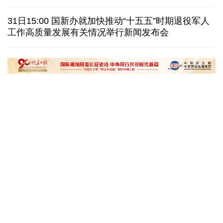
美国筑起AI墙：激化国内对立 却堵不住中国AI热
31日15:00 国新办就加快推动“十五五”时期退役军人
工作高质量发展有关情况举行新闻发布会
外媒说丨中国在非洲青年群体中的好感度稳步上升
我国学者发现银河系外围气体盘呈现波纹状褶皱结构
“十五五”开局之年传统产业转型焕
黄河壶口瀑布金瀑
新一线观察
读懂中国