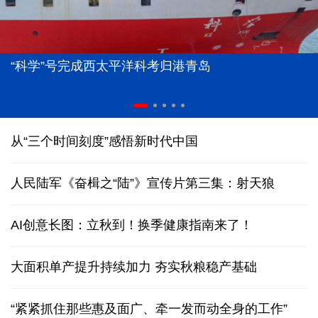
“科学”号完成西太平洋科考归港青岛
从“三个时间刻度”感悟新时代中国
人民陆军《奋楫之“陆”》宣传片第三集：射天狼
AI创意长图：立秋到！换季健康指南来了！
大面积单产提升持续加力 夯实秋粮稳产基础
“紧紧抓住那些惠及面广、牵一发而动全身的工作”