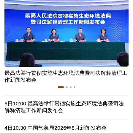
高温下用电负荷创新高 解码今夏的清凉底气
活力中国调研行丨弯道超车 如何“皖”美提速
7月份中国仓储指数保持扩张 行业运行韧性较强
小球赛撬动大消费 体育赛事激活城市发展新动能
最高法举行贯彻实施生态环境法典暨司法解释清理工
“电影+文旅”深度融合 光影经济撬动暑期消费新蓝海
作新闻发布会
日本执政当局应停止在核问题上玩火
6日10:00 最高法举行贯彻实施生态环境法典暨司法
俄黑客称获取北约直接参与袭击俄领土证据
解释清理工作新闻发布会
全球媒体聚焦︱外媒：美国劳动力市场正在走弱
4日10:30 中国气象局2026年8月新闻发布会