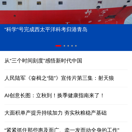
“科学”号完成西太平洋科考归港青岛
从“三个时间刻度”感悟新时代中国
人民陆军《奋楫之“陆”》宣传片第三集：射天狼
AI创意长图：立秋到！换季健康指南来了！
大面积单产提升持续加力 夯实秋粮稳产基础
“紧紧抓住那些惠及面广、牵一发而动全身的工作”