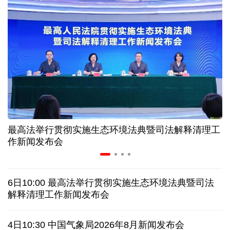
“零关税”实施100天 见证中非合作新气象
高温下用电负荷创新高 解码今夏的清凉底气
活力中国调研行丨弯道超车 如何“皖”美提速
年中经济观察 服务实体经济 财政金融打出"组合拳"
最高法举行贯彻实施生态环境法典暨司法解释清理工
7月份中国仓储指数保持扩张 行业运行韧性较强
作新闻发布会
日本执政当局应停止在核问题上玩火
6日10:00 最高法举行贯彻实施生态环境法典暨司法
俄黑客称获取北约直接参与袭击俄领土证据
解释清理工作新闻发布会
全球媒体聚焦︱外媒：美国劳动力市场正在走弱
4日10:30 中国气象局2026年8月新闻发布会