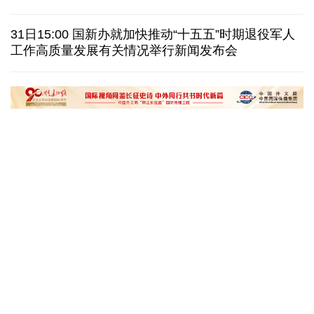
日本在南鸟岛部署反舰导弹 暴露“再军事化”野心
31日15:00 国新办就加快推动“十五五”时期退役军人
工作高质量发展有关情况举行新闻发布会
美国筑起AI墙：激化国内对立 却堵不住中国AI热
外媒说丨中国在非洲青年群体中的好感度稳步上升
“十五五”开局之年传统产业转型焕
黄河壶口瀑布金瀑
新一线观察
读懂中国