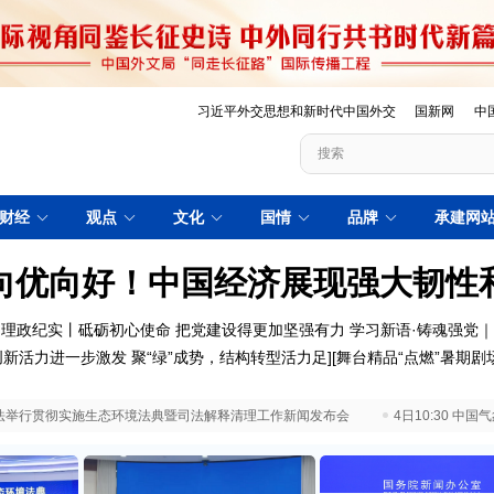
习近平外交思想和新时代中国外交
国新网
中
财经
观点
文化
国情
品牌
承建网
向优向好！中国经济展现强大韧性
理政纪实丨砥砺初心使命 把党建设得更加坚强有力
学习新语·铸魂强党
创新活力进一步激发
聚“绿”成势，结构转型活力足
][
舞台精品“点燃”暑期剧
 最高法举行贯彻实施生态环境法典暨司法解释清理工作新闻发布会
4日10:30 中