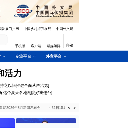
国发展门户网
中国乡村振兴在线
中国外文局
邮箱
手机版
客户端
融媒矩阵
站
专业平台
外宣平台
和活力
｜持之以恒推进全面从严治党
]
场 这个夏天各地剧院好戏连台
]
<
>
国气象局2026年8月新闻发布会
31日15:00 国新办就加快推动“十五五”时期退