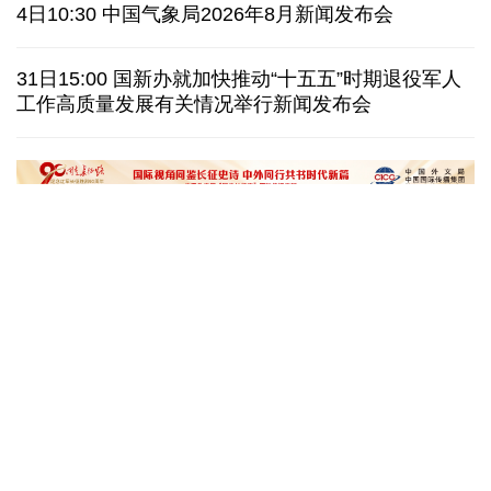
伊朗拟禁止敌对方通行霍尔木兹海峡 对违规者重罚
4日10:30 中国气象局2026年8月新闻发布会
美参议院委员会投票认定传染病专家福奇藐视国会
31日15:00 国新办就加快推动“十五五”时期退役军人
工作高质量发展有关情况举行新闻发布会
休达地方政府说非法移民越境事件已致约百人死亡
今年德国高温已致死1.19万人 为2016年来最高纪录
“十五五”开局之年传统产业转型焕
黄河壶口瀑布金瀑
新一线观察