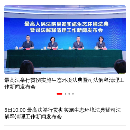
31省份上半年外贸成绩单出炉 见证产业提质跃迁
比一张A4纸还要薄！我国高端钢材迎来密集突破
让药品更好触达患者 多款新药选择网络平台首发
7月份中国仓储指数保持扩张 行业运行韧性较强
最高法举行贯彻实施生态环境法典暨司法解释清理工
金价大反弹！黄金以旧换新业务火热，记者探访
作新闻发布会
日本新版《防卫白皮书》，满篇野心和谎言
6日10:00 最高法举行贯彻实施生态环境法典暨司法
特朗普再签行政令 禁止“生育旅游”收紧“出生公民权”
解释清理工作新闻发布会