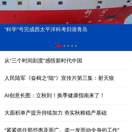
“科学”号完成西太平洋科考归港青岛
从“三个时间刻度”感悟新时代中国
人民陆军《奋楫之“陆”》宣传片第三集：射天狼
AI创意长图：立秋到！换季健康指南来了！
大面积单产提升持续加力 夯实秋粮稳产基础
“紧紧抓住那些惠及面广、牵一发而动全身的工作”