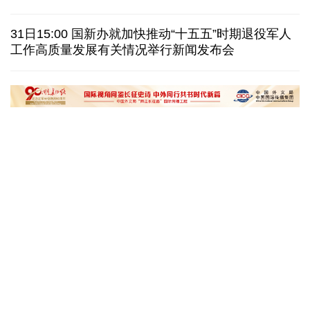
日本在南鸟岛部署反舰导弹 暴露“再军事化”野心
31日15:00 国新办就加快推动“十五五”时期退役军人
工作高质量发展有关情况举行新闻发布会
美国筑起AI墙：激化国内对立 却堵不住中国AI热
外媒说丨中国在非洲青年群体中的好感度稳步上升
“十五五”开局之年传统产业转型焕
黄河壶口瀑布金瀑
新一线观察
读懂中国