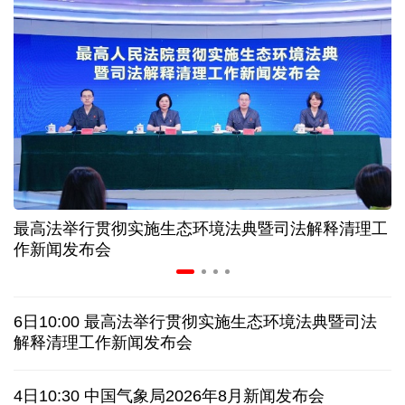
“零关税”实施100天 见证中非合作新气象
高温下用电负荷创新高 解码今夏的清凉底气
活力中国调研行丨弯道超车 如何“皖”美提速
年中经济观察 服务实体经济 财政金融打出"组合拳"
最高法举行贯彻实施生态环境法典暨司法解释清理工
7月份中国仓储指数保持扩张 行业运行韧性较强
作新闻发布会
日本执政当局应停止在核问题上玩火
6日10:00 最高法举行贯彻实施生态环境法典暨司法
俄黑客称获取北约直接参与袭击俄领土证据
解释清理工作新闻发布会
全球媒体聚焦︱外媒：美国劳动力市场正在走弱
4日10:30 中国气象局2026年8月新闻发布会