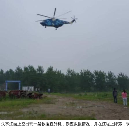
荆州，失事江面上空出现一架救援直升机，勘查救援情况，并在江堤上降落，现