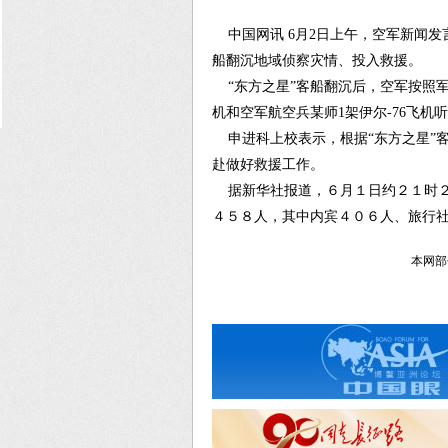
中国网讯 6月2日上午，空军新闻发
船翻沉地域侦察灾情、投入救援。
“东方之星”客船翻沉后，空军按照军
机和空军航空兵某师1架伊尔-76飞
申进科上校表示，根据“东方之星”
赴做好救援工作。
据新华社报道，６月１日约２１时２
４５８人，其中内宾４０６人、旅行
本网部