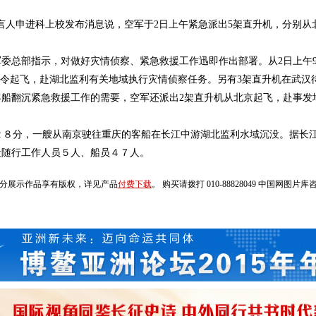
言人申进科上校发布消息说，空军于2日上午紧急派出5架直升机，分别从
委总部指示，对做好灾情侦察、紧急救援工作迅即作出部署。从2日上午9
机听令起飞，赴湖北监利有关地域执行灾情侦察任务。另有3架直升机在武汉
客船翻沉紧急救援工作的需要，空军还派出2架直升机从北京起飞，赴事发
８分，一艘从南京驶往重庆的客船在长江中游湖北监利水域沉没。据长江
社随行工作人员５人、船员４７人。
分展示作品享有版权，详见产品
付费下载
。 购买请拨打 010-88828049 中国网图片