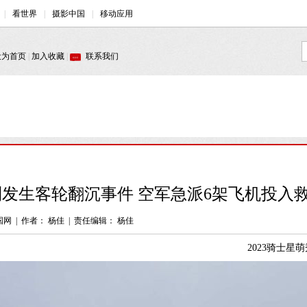
发生客轮翻沉事件 空军急派6架飞机投入救
国网
|
作者： 杨佳
|
责任编辑： 杨佳