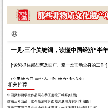
相关推荐
中国摄影留学生作品展在恭王府拉开帷幕[组图]
嫦娥三号出品：迄今最清晰月面照片展现真实月球[组图]
直击江苏靖江危化品仓储起火事故：一名消防战士牺牲[组图]