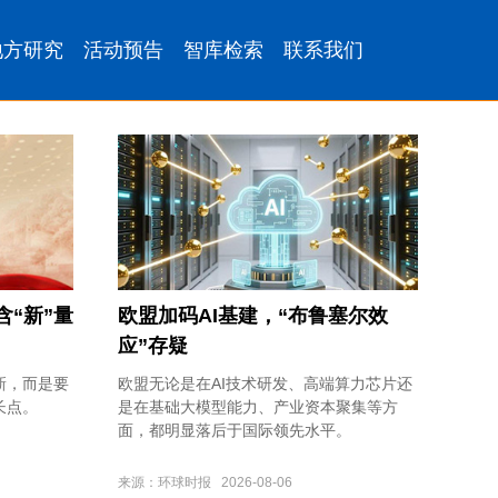
含“新”量
欧盟加码AI基建，“布鲁塞尔效
应”存疑
新，而是要
欧盟无论是在AI技术研发、高端算力芯片还
长点。
是在基础大模型能力、产业资本聚集等方
面，都明显落后于国际领先水平。
来源：环球时报 2026-08-06