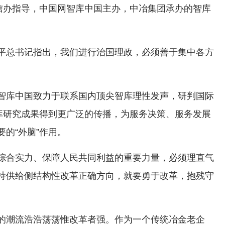
网信办指导，中国网智库中国主办，中冶集团承办的智库
平总书记指出，我们进行治国理政，必须善于集中各方
智库中国致力于联系国内顶尖智库理性发声，研判国际
智库研究成果得到更广泛的传播，为服务决策、服务发展
的“外脑”作用。
综合实力、保障人民共同利益的重要力量，必须理直气
持供给侧结构性改革正确方向，就要勇于改革，抱残守
的潮流浩浩荡荡惟改革者强。作为一个传统冶金老企