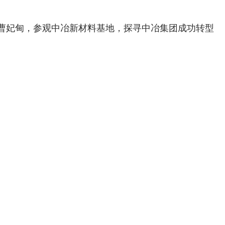
曹妃甸，参观中冶新材料基地，探寻中冶集团成功转型