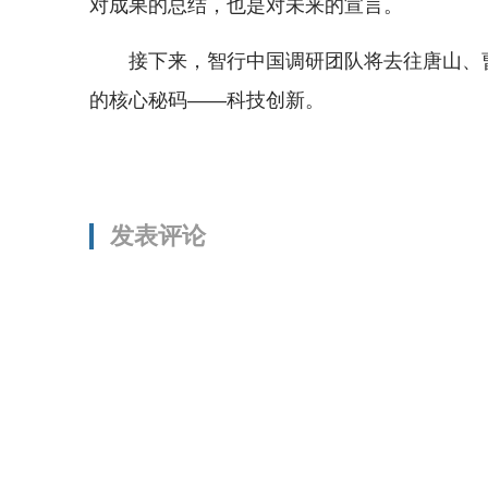
对成果的总结，也是对未来的宣言。
接下来，智行中国调研团队将去往唐山、
的核心秘码——科技创新。
发表评论