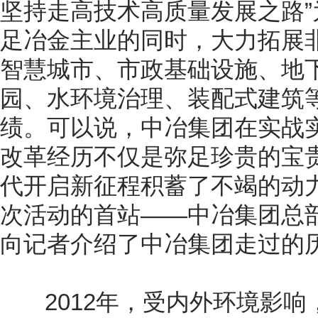
坚持走高技术高质量发展之路
足冶金主业的同时，大力拓展
智慧城市、市政基础设施、地
园、水环境治理、装配式建筑
绩。可以说，中冶集团在实战
改革经历不仅是弥足珍贵的宝
代开启新征程积蓄了不竭的动力
次活动的首站——中冶集团总
向记者介绍了中冶集团走过的
2012年，受内外环境影响