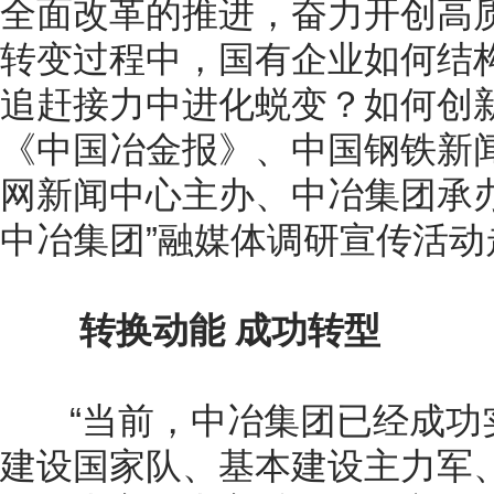
全面改革的推进，奋力开创高
转变过程中，国有企业如何结
追赶接力中进化蜕变？如何创新驱
《中国冶金报》、中国钢铁新
网新闻中心主办、中冶集团承
中冶集团”融媒体调研宣传活动
转换动能 成功转型
“当前，中冶集团已经成功实
建设国家队、基本建设主力军