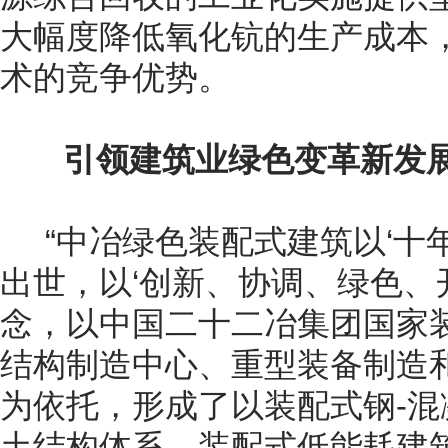
大幅度降低氧化钪的生产成本
术的竞争优势。
引领建筑业绿色变革新发
“中冶绿色装配式建筑以‘十年
出世，以‘创新、协调、绿色、
念，以中国二十二冶集团国家
结构制造中心、重型装备制造
为依托，形成了以装配式钢-
土结构体系、装配式低能耗建