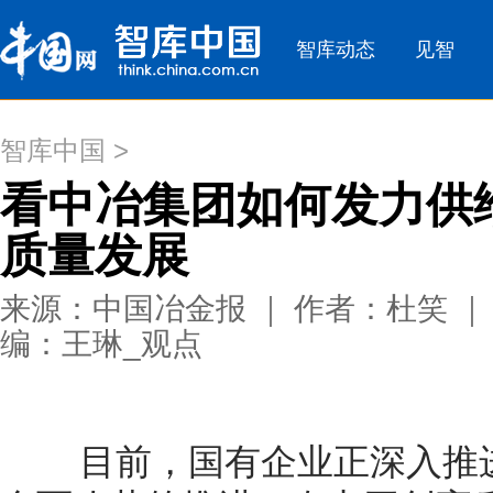
智库中国
>
看中冶集团如何发力供
质量发展
来源：中国冶金报 ｜ 作者：杜笑 ｜ 时间
编：王琳_观点
目前，国有企业正深入推进