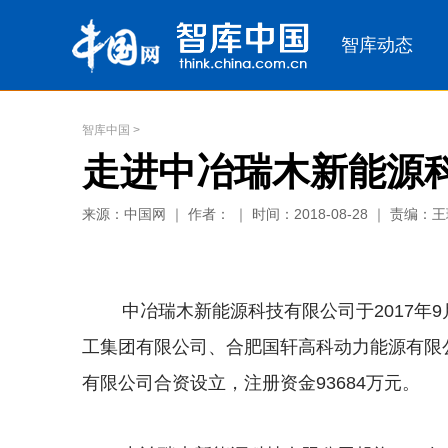
智库中国
>
走进中冶瑞木新能源
来源：中国网 ｜ 作者： ｜ 时间：2018-08-28 ｜ 责编：
中冶瑞木新能源科技有限公司于2017年9
工集团有限公司、合肥国轩高科动力能源有限
有限公司合资设立，注册资金93684万元。