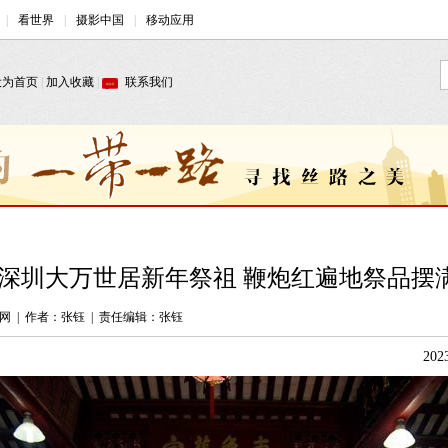
深圳大万世居新年祭祖 鞭炮红遍地祭品摆满
网
|
作者：张钰
|
责任编辑：张钰