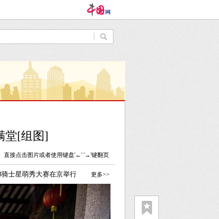
堂[组图]
直接点击图片或者使用键盘'←' '→'键翻页