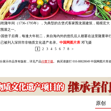
年间（1736-1795年），为典型的古堡式客家围龙屋建筑，规模宏大
家围屋之一。
国曾子后裔，每逢大年初二，来自海内外的曾氏后人都要在这里隆重举行
祖已被列入深圳市非物质文化遗产名录。
中国网图片库
邓飞摄
1
2
3
4
5
6
7
8
>
分展示作品享有版权，详见产品
付费下载
。 购买请拨打 010-88828049 中国网图片