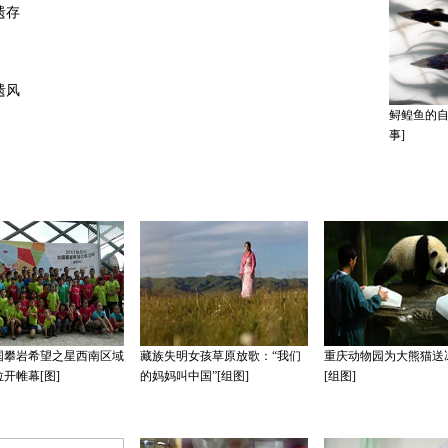
遗存
遗风