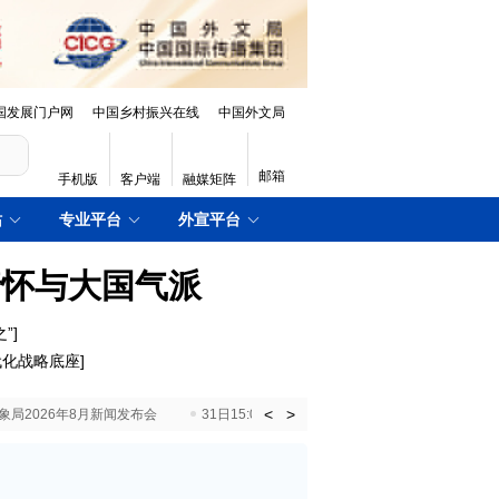
国发展门户网
中国乡村振兴在线
中国外文局
邮箱
手机版
客户端
融媒矩阵
站
专业平台
外宣平台
情怀与大国气派
”
]
代化战略底座
]
<
>
国气象局2026年8月新闻发布会
31日15:00 国新办就加快推动“十五五”时期退