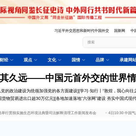
习近平外交思想和新时代中国外交
国新网
中
财经
观点
文化
国情
品牌
承建网
其久远——中国元首外交的世界
以党的政治建设为统领加强党的各方面建设
][
学习·知行丨“敦煌，我心向往之
国货物贸易进出口超30万亿元
][
各地加速落地“六张网”建设 夯实中国式现
 最高法举行贯彻实施生态环境法典暨司法解释清理工作新闻发布会
4日10:30 中