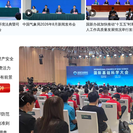
环境法典暨司
中国气象局2026年8月新闻发布会
国新办就加快推动“十五五”时
会
人工作高质量发展情况举行发
财产安全
费活力
很有前景
好防范
德准则
调查