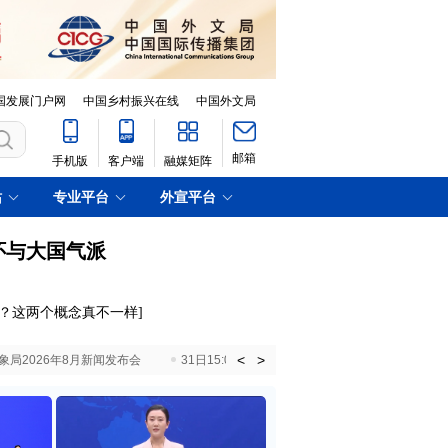
国发展门户网
中国乡村振兴在线
中国外文局
邮箱
手机版
客户端
融媒矩阵
站
专业平台
外宣平台
怀与大国气派
剩？这两个概念真不一样
]
<
>
国气象局2026年8月新闻发布会
31日15:00 国新办就加快推动“十五五”时期退