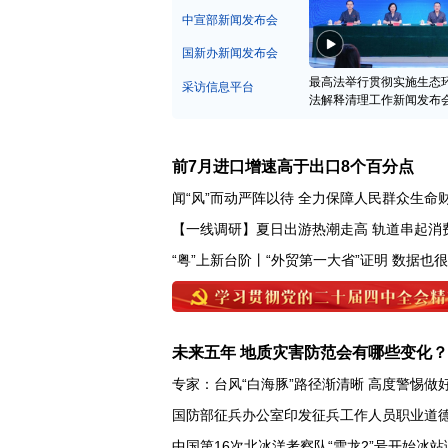
中宣部新闻发布会
国新办新闻发布会
最高法举行贯彻实施生态
采访信息平台
法解释清理工作新闻发布
前7月进口增速高于出口8个百分点
闻“风”而动严阵以待 全力保障人民群众生命
【一线调研】夏日出游热潮走高 轨道串起消
“粤”上新台阶丨“外贸第一大省”证明 数据也
未来五年 地质灾害防范会有哪些变化？
专家：台风“白海豚”路径渐清晰 高度警惕做
国防部征兵办公室印发征兵工作人员职业道
中国第16次北冰洋考察队“雪龙2”号开始冰站