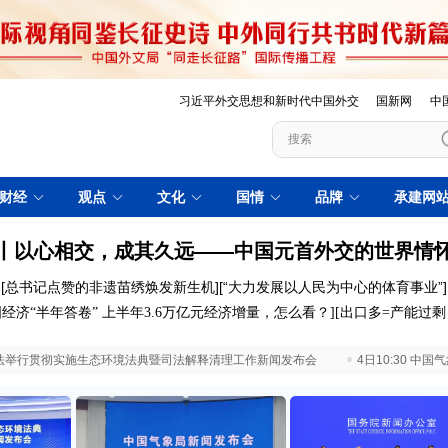
习近平外交思想和新时代中国外交
国新网
中
财经
观点
文化
国情
品牌
承建网
丨以心相交，成其久远——中国元首外交的世界情
[
总书记点赞的非遗苗绣焕发新生机
][
“大力发展以人民为中心的体育事业”
]
经济“半年答卷”
上半年3.6万亿元经济增量，怎么看？
]
[
出口多=产能过
 最高法举行贯彻实施生态环境法典暨司法解释清理工作新闻发布会
4日10:30 中