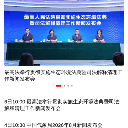
夏日经济乘“热”而上 消费市场向“新”而行
长江十年行 | 重庆“以竹代塑”铺就绿色发展新路
暑期档电影票房持续走高 “电影+”业态激发消费活力
年中经济观察丨以河溪流域为脉 打造乡村振兴示范
片区
最高法举行贯彻实施生态环境法典暨司法解释清理工
作新闻发布会
美媒:多场景低成本应用 中国让AI变得更具实用价值
这样的中国，怎一个“酷”字了得
6日10:00 最高法举行贯彻实施生态环境法典暨司法
解释清理工作新闻发布会
蓝厅观察丨被中方反制的7家美国实体有何来头？
4日10:30 中国气象局2026年8月新闻发布会