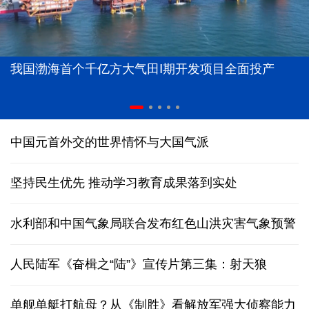
我国渤海首个千亿方大气田Ⅰ期开发项目全面投产
中国元首外交的世界情怀与大国气派
坚持民生优先 推动学习教育成果落到实处
水利部和中国气象局联合发布红色山洪灾害气象预警
人民陆军《奋楫之“陆”》宣传片第三集：射天狼
单舰单艇打航母？从《制胜》看解放军强大侦察能力