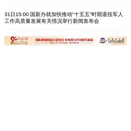
视频丨日本民众集会 反对高市政府扩军谋“核”
31日15:00 国新办就加快推动“十五五”时期退役军人
白宫宴会厅改造再遇阻 特朗普斥裁决“不公”
工作高质量发展有关情况举行新闻发布会
伊官员：有证据显示美军使用磷弹轰炸伊朗多地
国际足联：不支持任何违反章程的主席选举进程
“十五五”开局之年传统产业转型焕
黄河壶口瀑布金瀑
新一线观察
读懂中国