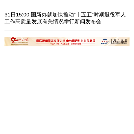
巴西降级与阿根廷关系 阿称驻巴大使将“回国休假”
31日15:00 国新办就加快推动“十五五”时期退役军人
工作高质量发展有关情况举行新闻发布会
德国机场发现一架携爆炸物无人机 非业余人士所为
韩国总统要求加速整合军校 防范再度发生军事政变
黄河壶口瀑布金瀑奔涌
在雄安，看见“城市
读懂中国