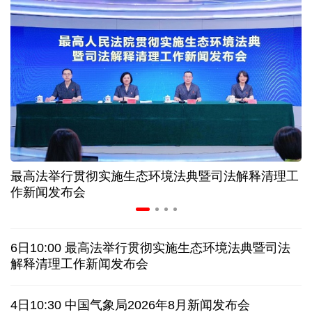
入境游火热 前7月北京离境退税各项数据均创新高
我国自阿根廷进口的牛肉已达到规定数量的50%
上半年我国黄金消费量511.412吨，同比增长1.23%
AI客服承诺不实、人工客服接入困难 中消协回应
最高法举行贯彻实施生态环境法典暨司法解释清理工
数据有了“身份证” 我国正稳步推进数据产权登记
作新闻发布会
协议接近达成 伊朗披露海峡新航道通行细节
6日10:00 最高法举行贯彻实施生态环境法典暨司法
白宫否认特朗普与赫格塞思因弹药库存短缺发生争执
解释清理工作新闻发布会
美媒称美国增派人手 在古巴加大力度开展情报活动
4日10:30 中国气象局2026年8月新闻发布会