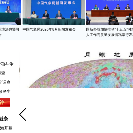
环境法典暨司
中国气象局2026年8月新闻发布会
国新办就加快推动“十五五”时
会
人工作高质量发展情况举行发
专项斗争
审查
全调查
链条
香港开幕
例解读