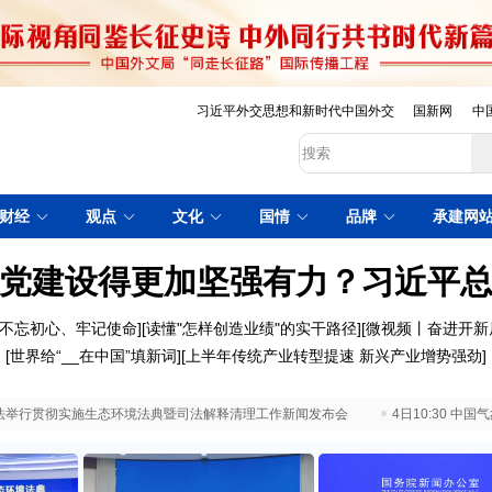
习近平外交思想和新时代中国外交
国新网
中
财经
观点
文化
国情
品牌
承建网
党建设得更加坚强有力？习近平
不忘初心、牢记使命
][
读懂"怎样创造业绩"的实干路径
][
微视频丨奋进开新
[
世界给“__在中国”填新词
][
上半年传统产业转型提速 新兴产业增势强劲
]
 最高法举行贯彻实施生态环境法典暨司法解释清理工作新闻发布会
4日10:30 中