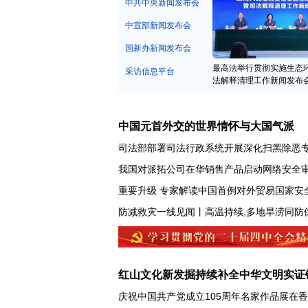
中宣部新闻发布会
国新办新闻发布会
最高法举行贯彻实施生态
采访信息平台
法解释清理工作新闻发布
中国元首外交的世界情怀与大国气派
司法部部署司法行政系统开展深化扫黑除恶
我国对派拓公司在华销售产品启动网络安全
重要升级 专家解读中国首例对外贸易国家安
红山文化新发掘持续补全中华文明实证
庆祝中国共产党成立105周年名家作品展在
“荒岛改造”自由惬意？已触碰法律红线！案