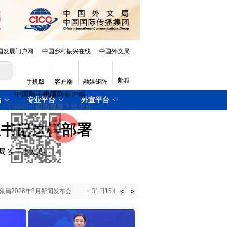
国发展门户网
中国乡村振兴在线
中国外文局
邮箱
手机版
客户端
融媒矩阵
站
专业平台
外宣平台
总书记这样部署
局 实干挑大梁
]
<
>
国气象局2026年8月新闻发布会
31日15:00 国新办就加快推动“十五五”时期退