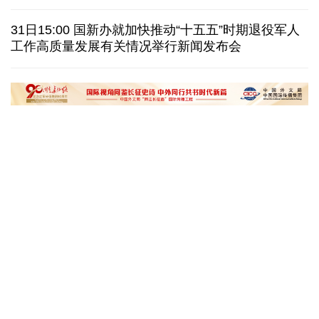
泰国发生校园枪击案 致7人死亡 17人伤
凶手疑自杀
31日15:00 国新办就加快推动“十五五”时期退役军人
工作高质量发展有关情况举行新闻发布会
特朗普再签行政令 禁止"生育旅游"收紧"出生公民权"
伊朗拟禁止敌对方通行霍尔木兹海峡 对违规者重罚
“十五五”开局之年传统产业转型焕
黄河壶口瀑布金瀑
新一线观察
读懂中国