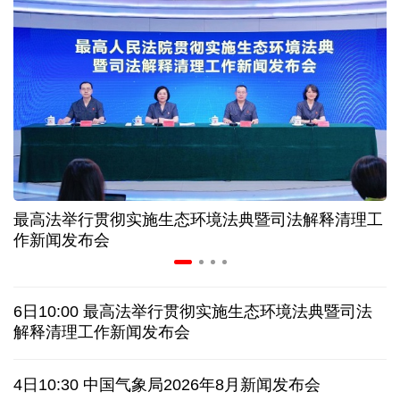
近346亿元 广东电网交出上半年投资建设亮眼答卷
31省份上半年外贸成绩单出炉 见证产业提质跃迁
比一张A4纸还要薄！我国高端钢材迎来密集突破
让药品更好触达患者 多款新药选择网络平台首发
最高法举行贯彻实施生态环境法典暨司法解释清理工
7月份中国仓储指数保持扩张 行业运行韧性较强
作新闻发布会
日本"再军事化"妄动是地区和平稳定真正威胁
6日10:00 最高法举行贯彻实施生态环境法典暨司法
乌总统呼吁向乌提供更多导弹 特朗普：我们也想要
解释清理工作新闻发布会
日本广岛废墟旁响起抗议声：勿忘历史、拒绝拥核
4日10:30 中国气象局2026年8月新闻发布会