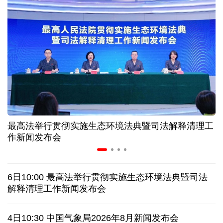
高温下用电负荷创新高 解码今夏的清凉底气
活力中国调研行丨弯道超车 如何“皖”美提速
7月份中国仓储指数保持扩张 行业运行韧性较强
小球赛撬动大消费 体育赛事激活城市发展新动能
最高法举行贯彻实施生态环境法典暨司法解释清理工
“电影+文旅”深度融合 光影经济撬动暑期消费新蓝海
作新闻发布会
日本执政当局应停止在核问题上玩火
6日10:00 最高法举行贯彻实施生态环境法典暨司法
俄黑客称获取北约直接参与袭击俄领土证据
解释清理工作新闻发布会
全球媒体聚焦︱外媒：美国劳动力市场正在走弱
4日10:30 中国气象局2026年8月新闻发布会