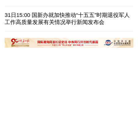
美国筑起AI墙：激化国内对立 却堵不住中国AI热
31日15:00 国新办就加快推动“十五五”时期退役军人
工作高质量发展有关情况举行新闻发布会
外媒说丨中国在非洲青年群体中的好感度稳步上升
我国学者发现银河系外围气体盘呈现波纹状褶皱结构
“十五五”开局之年传统产业转型焕
黄河壶口瀑布金瀑
新一线观察
读懂中国