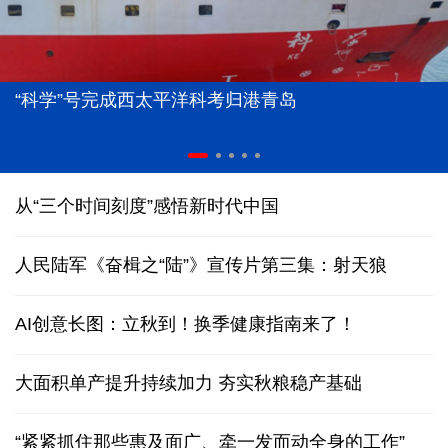
“科学”号完成西太平洋科考归港青岛
从“三个时间刻度”感悟新时代中国
人民陆军《奋楫之“陆”》宣传片第三集：射天狼
AI创意长图：立秋到！换季健康指南来了！
大面积单产提升持续加力 夯实秋粮稳产基础
“紧紧抓住那些惠及面广、牵一发而动全身的工作”