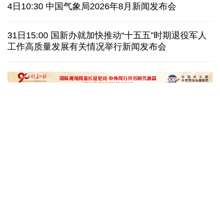
美国上诉法院维持对白宫宴会厅改造项目的暂停令
4日10:30 中国气象局2026年8月新闻发布会
西班牙要求意大利取消针对性旅客边检
意:不会撤销
31日15:00 国新办就加快推动“十五五”时期退役军人
工作高质量发展有关情况举行新闻发布会
韩国极端高温持续首尔气温8年来首次突破40摄氏度
泰媒：春武里府发生摩托车车祸 中国公民一死一伤
“十五五”开局之年传统产业转型焕
黄河壶口瀑布金瀑
新一线观察