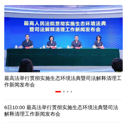
球票撬动全城消费 赛事经济如何将"流量"变"增量"
第五届数贸会将首设Token专区 探索算力贸易新路径
北京：非京籍家庭购房社保个税缴纳年限下调为一年
近346亿元 广东电网交出上半年投资建设亮眼答卷
最高法举行贯彻实施生态环境法典暨司法解释清理工
31省份上半年外贸成绩单出炉 见证产业提质跃迁
作新闻发布会
乌克兰石油公司设施遭遇大规模袭击
6日10:00 最高法举行贯彻实施生态环境法典暨司法
俄黑客称获取北约直接参与袭击俄领土的书面证据
解释清理工作新闻发布会