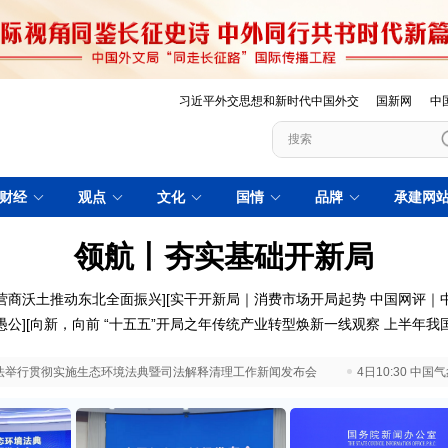
习近平外交思想和新时代中国外交
国新网
中
财经
观点
文化
国情
品牌
承建网
领航丨夯实基础开新局
营商沃土推动东北全面振兴
][
实干开新局｜消费市场开局起势
中国网评｜
愚公
][
向新，向前
“十五五”开局之年传统产业转型焕新一线观察
上半年我
 最高法举行贯彻实施生态环境法典暨司法解释清理工作新闻发布会
4日10:30 中