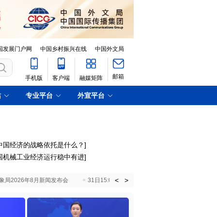
国发展门户网
中国乡村振兴在线
中国外文局
邮箱
手机版
客户端
融媒矩阵
站
专业平台
外宣平台
中国经济的战略依托是什么？
]
国机械工业经济运行稳中有进
]
<
>
国气象局2026年8月新闻发布会
31日15:00 国新办就加快推动“十五五”时期退