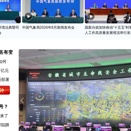
环境法典暨司
中国气象局2026年8月新闻发布会
国新办就加快推动“十五五”时
会
人工作高质量发展情况举行发
名有变
如何
万亿元
新部署
号？
图来了
罪陷阱