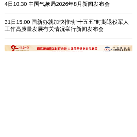
泰国暖武里府行政组织办公楼发生枪击 主席重伤
4日10:30 中国气象局2026年8月新闻发布会
西班牙对意大利“报复”实施 首日入境检查约200人
31日15:00 国新办就加快推动“十五五”时期退役军人
工作高质量发展有关情况举行新闻发布会
俄国防部:拦截285架乌克兰无人机并对乌发动空袭
民调:韩国总统李在明施政好评率降至43.3%创新低
文化奇遇记｜课本上的名曲跃然
一杯新鲜的榴莲咖
眼前，沉浸式感受千年乐声
进了现实