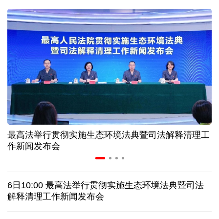
二季度中国清洁能源建设景气指数处于较景气区间
服贸会进入倒计时一个月 180余项创新成果将发布
非必要不乱花 医保个人账户里的钱如何用在刀刃上
"校园贷"换上"新马甲" 警惕暑假期间网络消费陷阱
最高法举行贯彻实施生态环境法典暨司法解释清理工
2026暑期档票房破85亿 已连续30天单日票房破亿
作新闻发布会
美国要"换牌" 伊朗"换将" 美伊博弈变数犹存
6日10:00 最高法举行贯彻实施生态环境法典暨司法
探访泰缅“死亡铁路”，见证日本军国主义侵略罪行
解释清理工作新闻发布会