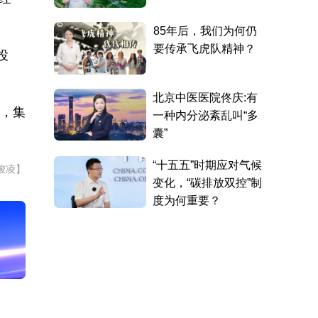
投
元，集
峻凌】