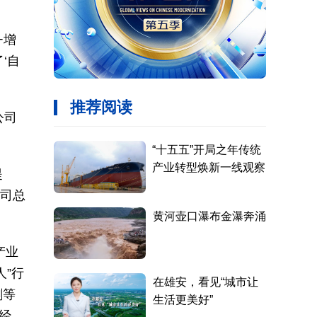
+增
‘自
公司
提
公司总
产业
”行
割等
经