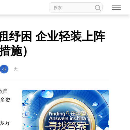
租纾困 企业轻装上阵
措施）
小
大
款自
更多资
多万