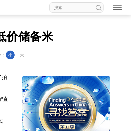
低价储备米
体：
小
大
样拍
“直
民