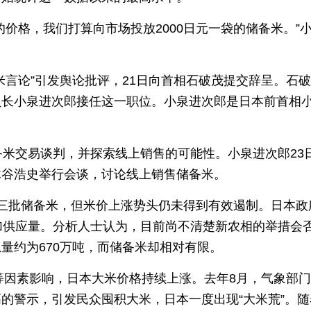
价格，我们打算向市场投放2000日元一袋的储备米。”
米言论”引发舆论批评，21日向首相石破茂提交辞呈。石
员长小泉进次郎接任这一职位。小泉进次郎是日本前首相
备米交易谈判，并探索线上销售的可能性。小泉进次郎23
木谷浩史举行会谈，讨论线上销售储备米。
三批储备米，但米价上涨势头仍未得到有效遏制。日本政
加供应量。分析人士认为，目前尚不清楚新农相的举措会
量约为670万吨，而储备米却相对有限。
收等因素影响，日本大米价格持续上涨。去年8月，气象部
的警示，引发民众囤积大米，日本一度出现“大米荒”。随