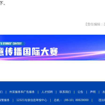
下。
【责任编辑：
们
|
外宣服务和广告服务
|
人才招聘
|
联系我们
|
公告
|
声明
|
报警服务
|
12321垃圾信息举报中心
|
总机：（86-10）88828000
|
违法