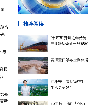
小泉
破茂当
小泉
日与
府眼
否让
门发布
着新