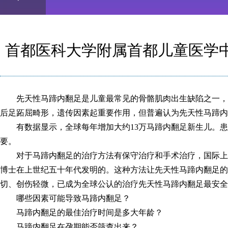
Play
0:00
/
--:--
Play
0.05%
Video
首都医科大学附属首都儿童医学
先天性马蹄内翻足是儿童最常见的骨骼肌肉出生缺陷之一，
后足跖屈畸形，遗传因素起重要作用，但普遍认为先天性马蹄内
有数据显示，全球每年增加大约13万马蹄内翻足新生儿。
要。
对于马蹄内翻足的治疗方法有保守治疗和手术治疗，国际上
博士在上世纪五十年代发明的。这种方法让先天性马蹄内翻足的
切、创伤轻微，已成为全球公认的治疗先天性马蹄内翻足最安全
哪些因素可能导致马蹄内翻足？
马蹄内翻足的最佳治疗时间是多大年龄？
马蹄内翻足在孕期能否筛查出来？