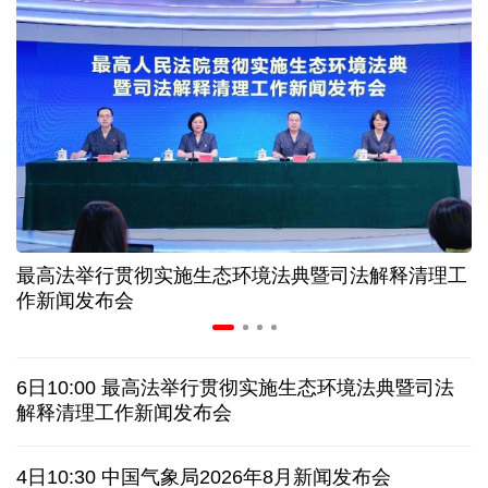
中证协召开国际业务委员会主任委员（扩大）会议
我国首个银行业数据出境负面清单备案案例落地北京
科创转型到全球布局 上海出台规划让民企敢闯敢投
合肥"人工智能+"多场景落地 千行百业装上智慧引擎
最高法举行贯彻实施生态环境法典暨司法解释清理工
宇树科技战略配售名单公布:DeepSeek、腾讯等在列
作新闻发布会
美媒称美国中情局秘密设立古巴工作组
6日10:00 最高法举行贯彻实施生态环境法典暨司法
俄外交部说日本加速"再军事化"扰乱地区及全球安全
解释清理工作新闻发布会
被曝酒驾、盗窃、猥亵等 日本自卫队多人遭受处分
4日10:30 中国气象局2026年8月新闻发布会