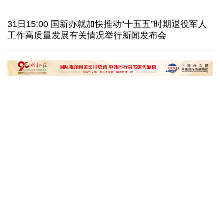
也门胡塞武装称袭击政府军集结地 造成数百人伤亡
31日15:00 国新办就加快推动“十五五”时期退役军人
工作高质量发展有关情况举行新闻发布会
八国外长发表联合声明谴责以色列持续侵犯加沙地带
白宫否认特朗普与赫格塞思因弹药库存短缺发生争执
黄河壶口瀑布金瀑奔涌
在雄安，看见“城市
读懂中国