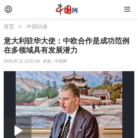
首页
>
中国访谈
意大利驻华大使：中欧合作是成功范例
在多领域具有发展潜力
2025-07-11 13:51:50
来源：中国网
Loaded
:
Play
0:00
/
--:--