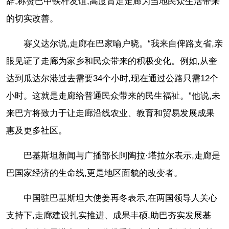
辞,称赞巴中铁杆友谊,高度肯定走廊为当地民众生活带来
的切实改善。
赛义达尔说,走廊在巴家喻户晓。“我来自俾路支省,亲
眼见证了走廊为家乡和民众带来的积极变化。例如,从奎
达到瓜达尔港过去需要34个小时,现在通过公路只需12个
小时。这就是走廊给普通民众带来的民生福祉。”他说,未
来巴方将致力于让走廊沿线农业、教育和贸易发展成果
惠及更多社区。
巴基斯坦新闻与广播部长阿陶拉·塔拉尔表示,走廊是
巴国家经济的生命线,更是地区面貌的改变者。
中国驻巴基斯坦大使姜再冬表示,在两国领导人关心
支持下,走廊建设扎实推进、成果丰硕,助巴夯实发展基