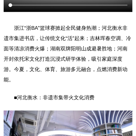
浙江“浙BA”篮球赛掀起全民健身热潮；河北衡水非
遗市集进书店，让传统文化“活”起来；吉林珲春空调、冷
面等清凉消费火爆；湖南双牌阳明山成避暑胜地；河南
开封依托宋文化打造沉浸式研学体验，吸引家庭深度
游。今夏，文化、体育、旅游多元融合，点燃消费新动
能。
■河北衡水：非遗市集带火文化消费