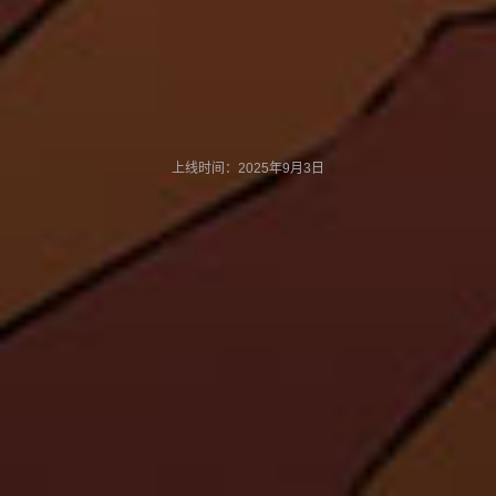
上线时间：2025年9月3日