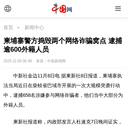
国情
国情
助残
一带一路
首页
>
新闻中心
海洋
草原
湾区
柬埔寨警方捣毁两个网络诈骗窝点 逮捕
联盟
心理
老年
逾600外籍人员
2025-11-09 06:49
来源：中国新闻网
中新社金边11月8日电 据柬新社8日报道，柬埔寨执
法当局近日在柴桢省巴域市开展的一次大规模突袭行动
中，逮捕658名涉嫌参与网络诈骗者，他们当中大部分为
外籍人员。
柬新社报道称，内政部发言人杜速克7日晚间证实，