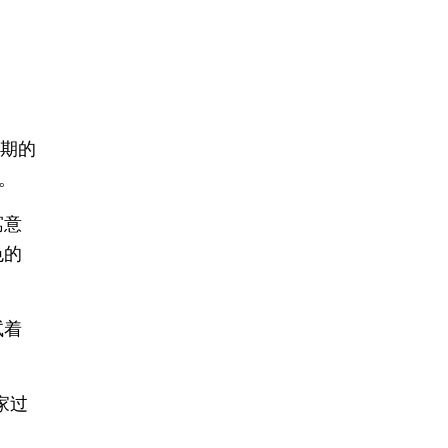
时期的
。
寓意
色的
试着
家过