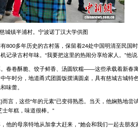
在慈城镇半浦村。宁波诺丁汉大学供图
有800多年历史的古村落，保留着24处中国明清至民国
机记录古村年味。“我要把这里的热闹分享给家人。”他说
幕。春卷酥脆、饺子鲜香、汤圆软糯——这些承载着新春
。中午时分，地道甬式团圆饭摆满圆桌，具有慈城古城特
光和味蕾。
ek)而言，这些“年的元素”已变得熟悉。当天，他娴熟地尝
芝士年糕，味道很棒。”
，他的母亲特地从加拿大赶来，“她会和我们一起去朋友