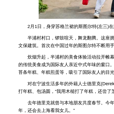
2月1日，身穿苏格兰裙的斯图尔特(左三)
半浦村村口，锣鼓喧天，舞龙翻腾。这座拥
文保建筑。首次在中国过年的斯图尔特不断用手
炊烟升起，半浦村的美食体验活动拉开帷
的传统美食成为国际友人亲近中式年味的窗口
苔条年糕、年糕煎蛋等，吸引了国际友人的目
对在宁波生活多年的外籍人士德里克(Der
打年糕、包汤圆，“我用木槌打了年糕，还尝了
去年德里克就曾与本地朋友共度春节。今年
年，还会去上海看我女儿。”