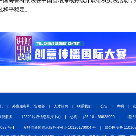
中国海警将依法在中国管辖海域持续开展维权执法活动，
区和平稳定。
们
|
外宣服务和广告服务
|
人才招聘
|
联系我们
|
公告
|
声明
|
报警服务
|
12321垃圾信息举报中心
|
总机：（86-10）88828000
|
违法
0089 号-1
|
互联网新闻信息服务许可证 10120170004 号
|
京公网安备 110108