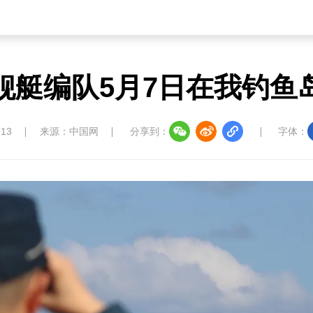
舰艇编队5月7日在我钓鱼
:13
来源：中国网
分享到：
字体：