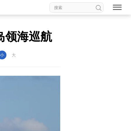
岛领海巡航
小
大