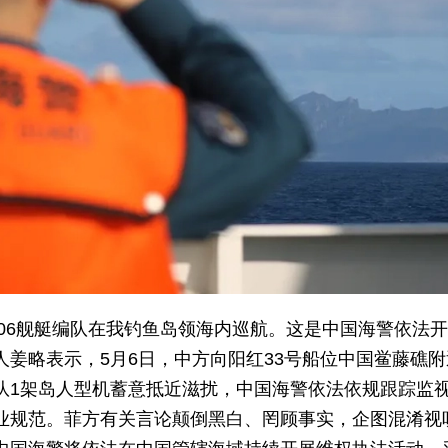
306舰艇编队在我钓鱼岛领海内巡航。这是中国海警依法
人姜略表示，5月6日，中方向阳红33号船位中国鲎藤礁
队1架岛人型机蓄意抵近滋扰，中国海警依法依规跟踪监
业规范。菲方有关言论颠倒黑白、罔顾事实，企图混淆视