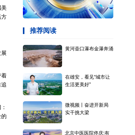
唱美
活方
发展
带着
稚追
闻：
全的