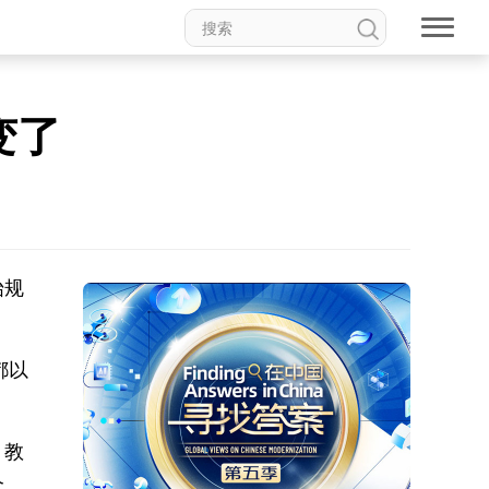
变了
始规
都以
，教
个