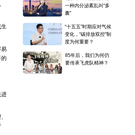
人
或生
容易
平的
先进
理、
产