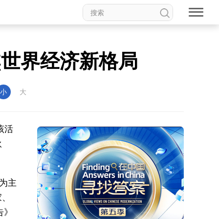
焦世界经济新格局
小
大
该活
伙
为主
家、
告》