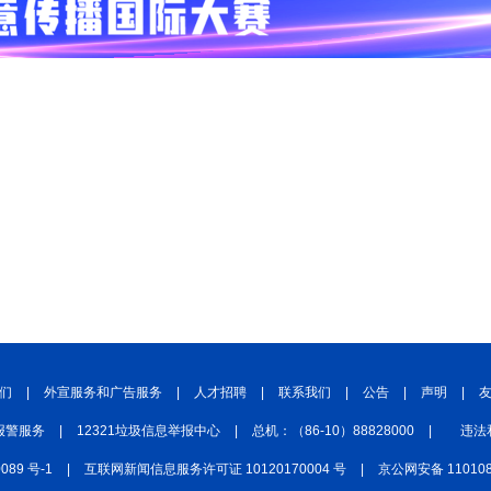
们
|
外宣服务和广告服务
|
人才招聘
|
联系我们
|
公告
|
声明
|
报警服务
|
12321垃圾信息举报中心
|
总机：（86-10）88828000
|
违法
0089 号-1
|
互联网新闻信息服务许可证 10120170004 号
|
京公网安备 110108