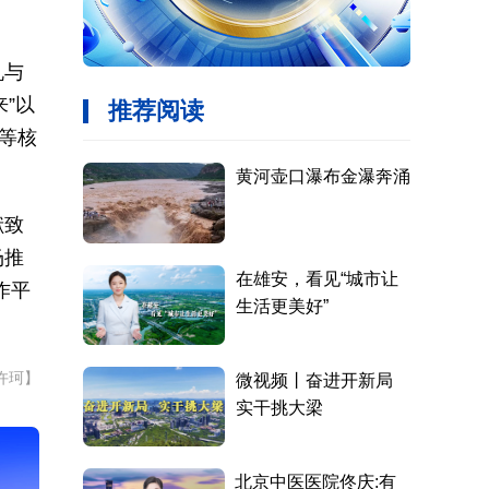
机与
来”以
”等核
献致
场推
作平
许珂】