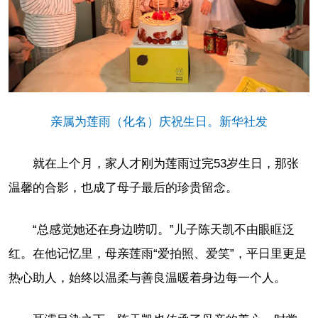
亲属为莲雨（化名）庆祝生日。新华社发
就在上个月，家人才刚为莲雨过完53岁生日，那张
温馨的合影，也成了母子最后的珍贵留念。
“总感觉她还在身边唠叨。”儿子陈天凯不由眼眶泛
红。在他记忆里，母亲莲雨“爱拍照、爱笑”，平日里更是
热心助人，始终以温柔与善良温暖着身边每一个人。