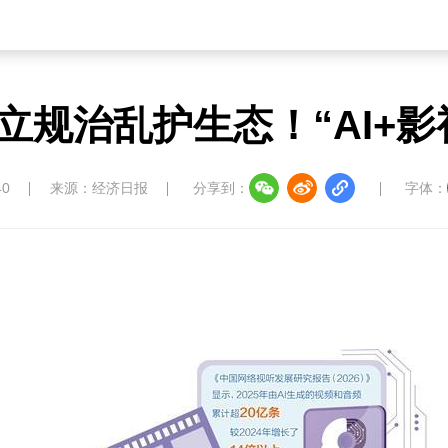
立规治乱护生态！“AI+影
40
来源：经济日报
分享到：
字体：