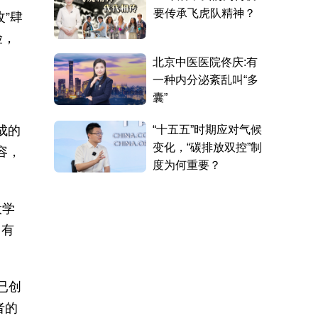
”肆
险，
成的
容，
大学
富有
已创
者的