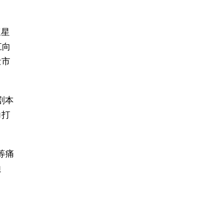
三星
江向
量市
剧本
力打
等痛
边