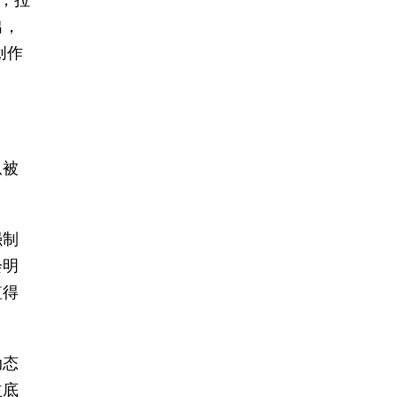
，拉
出，
创作
从被
强制
会明
值得
动态
益底