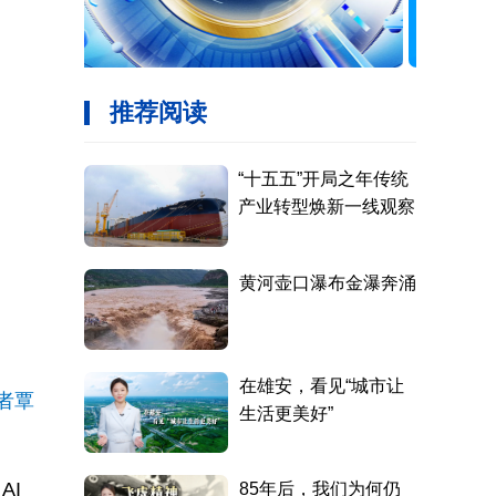
者覃
AI