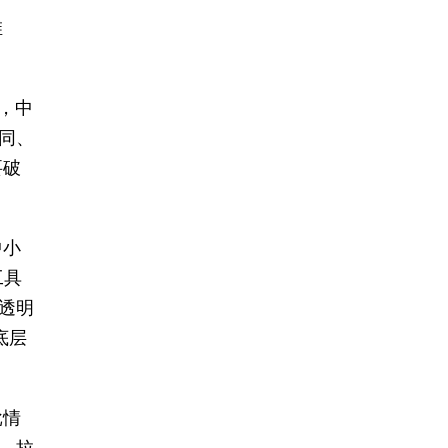
维
，中
同、
要破
中小
工具
透明
底层
批情