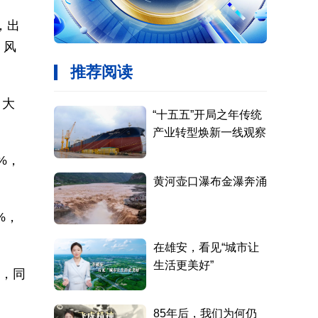
，出
、风
，大
%，
%，
元，同