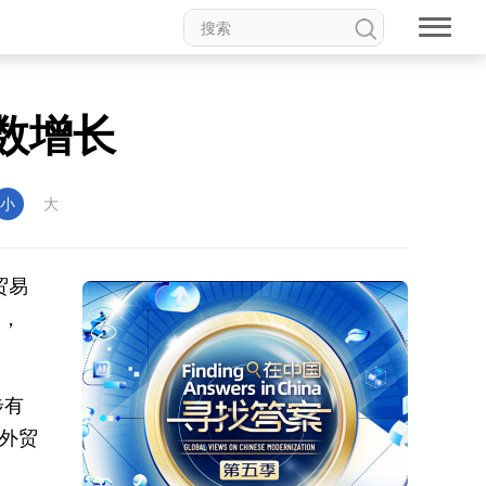
数增长
小
大
贸易
元，
步有
，外贸