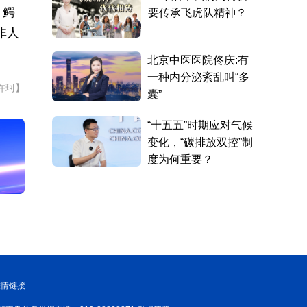
、鳄
非人
许珂】
友情链接