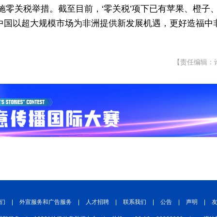
实施零关税举措。截至目前，‘零关税’项下已有苹果、橙子
中国以超大规模市场为非洲提供新发展机遇，更好造福中
【责任编辑：
们
|
外宣服务和广告服务
|
人才招聘
|
联系我们
|
公告
|
声明
|