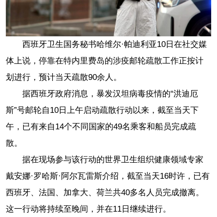
西班牙卫生国务秘书哈维尔·帕迪利亚10日在社交媒
体上说，停靠在特内里费岛的涉疫邮轮疏散工作正按计
划进行，预计当天疏散90余人。
据西班牙政府消息，暴发汉坦病毒疫情的“洪迪厄
斯”号邮轮自10日上午启动疏散行动以来，截至当天下
午，已有来自14个不同国家的49名乘客和船员完成疏
散。
据在现场参与该行动的世界卫生组织健康领域专家
戴安娜·罗哈斯·阿尔瓦雷斯介绍，截至当天16时许，已有
西班牙、法国、加拿大、荷兰共40多名人员完成撤离。
这一行动将持续至晚间，并在11日继续进行。