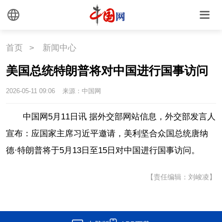
外媒观察
中国关键词
文化
首页
>
新闻中心
美国总统特朗普将对中国进行国事访问
文化
文创
艺术
2026-05-11 09:06
来源：中国网
时尚
旅游
铁路
中国网5月11日讯 据外交部网站信息，外交部发言人
悦读
民藏
中医
宣布：
应国家主席习近平邀请，美利坚合众国总统唐纳
中国瓷
德·特朗普将于5月13日至15日对中国进行国事访问。
【责任编辑：刘峻凌】
国情
国情
助残
一带一路