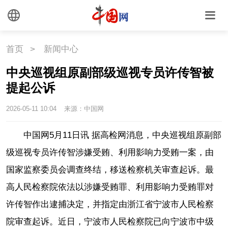
国情
国情
助残
一带一路
首页
>
新闻中心
海洋
草原
湾区
中央巡视组原副部级巡视专员许传智被
提起公诉
联盟
心理
老年
2026-05-11 10:04
来源：中国网
中国网5月11日讯 据高检网消息，中央巡视组原副部
级巡视专员许传智涉嫌受贿、利用影响力受贿一案，由
国家监察委员会调查终结，移送检察机关审查起诉。最
高人民检察院依法以涉嫌受贿罪、利用影响力受贿罪对
许传智作出逮捕决定，并指定由浙江省宁波市人民检察
院审查起诉。近日，宁波市人民检察院已向宁波市中级