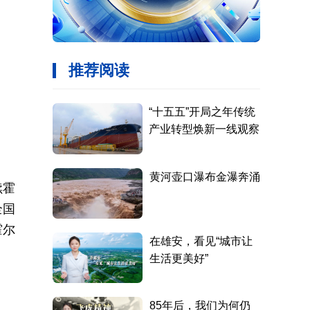
续霍
全国
霍尔