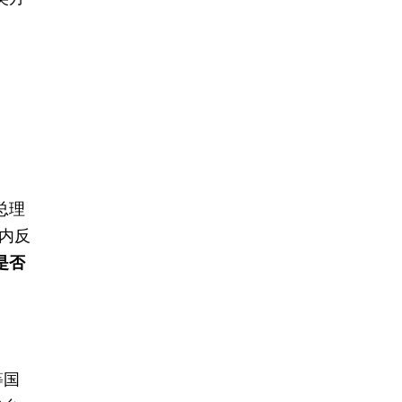
总理
内反
是否
等国