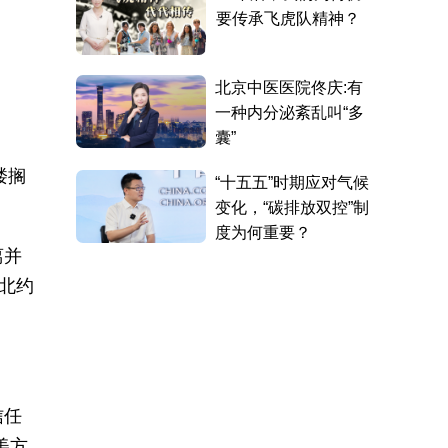
楼搁
离并
北约
信任
美方